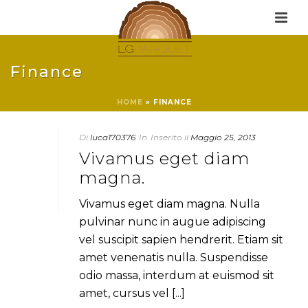
Finance
HOME
»
FINANCE
Di
luca170376
In
Inserito il
Maggio 25, 2013
Vivamus eget diam
magna.
Vivamus eget diam magna. Nulla
pulvinar nunc in augue adipiscing
vel suscipit sapien hendrerit. Etiam sit
amet venenatis nulla. Suspendisse
odio massa, interdum at euismod sit
amet, cursus vel [...]