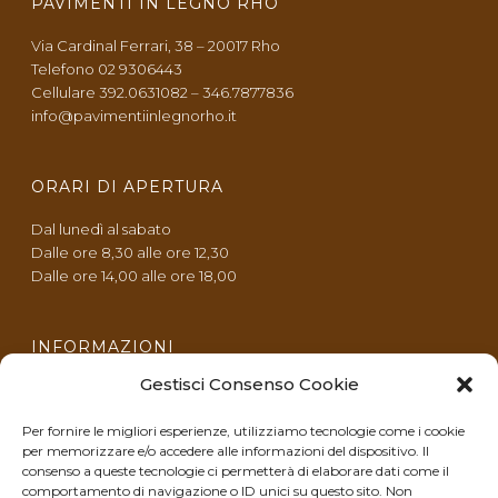
PAVIMENTI IN LEGNO RHO
Via Cardinal Ferrari, 38 – 20017 Rho
Telefono 02 9306443
Cellulare 392.0631082 – 346.7877836
info@pavimentiinlegnorho.it
ORARI DI APERTURA
Dal lunedì al sabato
Dalle ore 8,30 alle ore 12,30
Dalle ore 14,00 alle ore 18,00
INFORMAZIONI
Gestisci Consenso Cookie
Privacy & cookie policy
Responsabilità webmaster
Per fornire le migliori esperienze, utilizziamo tecnologie come i cookie
per memorizzare e/o accedere alle informazioni del dispositivo. Il
consenso a queste tecnologie ci permetterà di elaborare dati come il
SOCIAL NETWORKS
comportamento di navigazione o ID unici su questo sito. Non