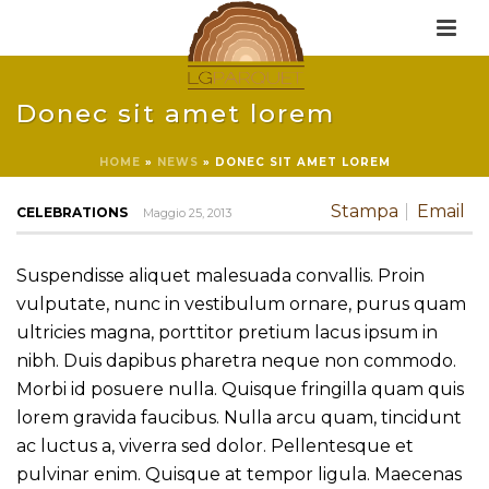
Donec sit amet lorem
HOME
»
NEWS
»
DONEC SIT AMET LOREM
Stampa
Email
CELEBRATIONS
Maggio 25, 2013
Suspendisse aliquet malesuada convallis. Proin
vulputate, nunc in vestibulum ornare, purus quam
ultricies magna, porttitor pretium lacus ipsum in
nibh. Duis dapibus pharetra neque non commodo.
Morbi id posuere nulla. Quisque fringilla quam quis
lorem gravida faucibus. Nulla arcu quam, tincidunt
ac luctus a, viverra sed dolor. Pellentesque et
pulvinar enim. Quisque at tempor ligula. Maecenas